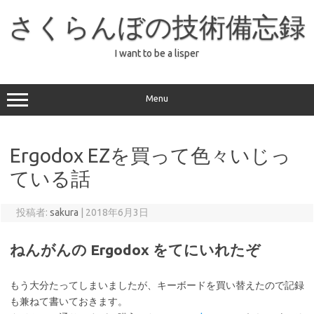
コ
ン
さくらんぼの技術備忘録
テ
ン
ツ
へ
I want to be a lisper
ス
キ
ッ
プ
Menu
Ergodox EZを買って色々いじっ
ている話
投稿者:
sakura
|
2018年6月3日
ねんがんの Ergodox をてにいれたぞ
もう大分たってしまいましたが、キーボードを買い替えたので記録
も兼ねて書いておきます。