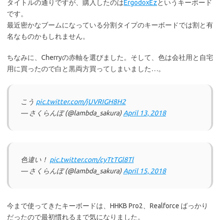
タイトルの通りですが、購入したのは
ErgodoxEz
というキーボード
です。
最近密かなブームになっている分割タイプのキーボードでは割と有
名なものかもしれません。
ちなみに、Cherryの赤軸を選びました。そして、色は会社用と自宅
用に買ったので白と黒両方買ってしまいました…。
こう
pic.twitter.com/jUVRIGH8H2
— さくらんぼ (@lambda_sakura)
April 13, 2018
色違い！
pic.twitter.com/cyTtTGl8Tl
— さくらんぼ (@lambda_sakura)
April 15, 2018
今まで使ってきたキーボードは、HHKB Pro2、Realforce ばっかり
だったので最初慣れるまで気になりました。