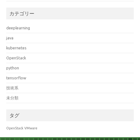
カテゴリー
deeplearning
java
kubernetes
OpenStack
python
tensorflow
技術系
未分類
タグ
OpenStack
VMware