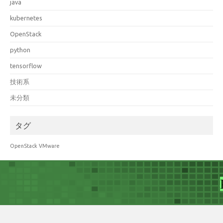
java
kubernetes
OpenStack
python
tensorflow
技術系
未分類
タグ
OpenStack
VMware