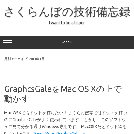
コ
ン
さくらんぼの技術備忘録
テ
ン
ツ
へ
I want to be a lisper
ス
キ
ッ
プ
Menu
月別アーカイブ:
2014年1月
GraphcsGaleをMac OS Xの上で
動かす
Mac OSXでもドットを打ちたい！ さくらんぼ亭ではドットを打つ
のにGraphicsGaleがよく使われています。 しかし、このソフトウ
ェア見て分かる通りWindows専用です。 MacOSXだとドット絵を
打つために便…
Read More: GraphcsGal… »