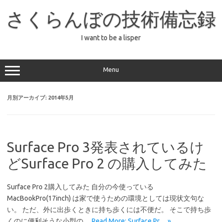
コ
ン
さくらんぼの技術備忘録
テ
ン
ツ
へ
I want to be a lisper
ス
キ
ッ
プ
Menu
月別アーカイブ:
2014年5月
Surface Pro 3発表されているけ
どSurface Pro 2 の購入してみた
Surface Pro 2購入してみた 自分の今使っている
MacBookPro(17inch) は家で使うための環境としては現状文句な
い。 ただ、外に出歩くときに持ち歩くには不便だ。 そこで持ち歩
くのに便利そうな小型の…
Read More: Surface Pr… »