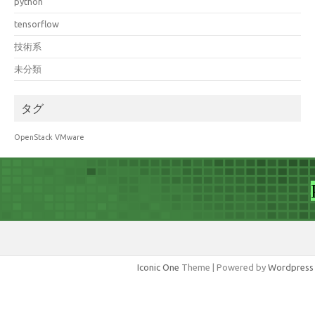
python
tensorflow
技術系
未分類
タグ
OpenStack
VMware
Iconic One
Theme | Powered by
Wordpress