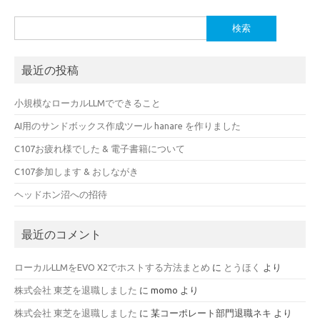
検
索:
最近の投稿
小規模なローカルLLMでできること
AI用のサンドボックス作成ツール hanare を作りました
C107お疲れ様でした & 電子書籍について
C107参加します & おしながき
ヘッドホン沼への招待
最近のコメント
ローカルLLMをEVO X2でホストする方法まとめ
に
とうほく
より
株式会社 東芝を退職しました
に
momo
より
株式会社 東芝を退職しました
に
某コーポレート部門退職ネキ
より