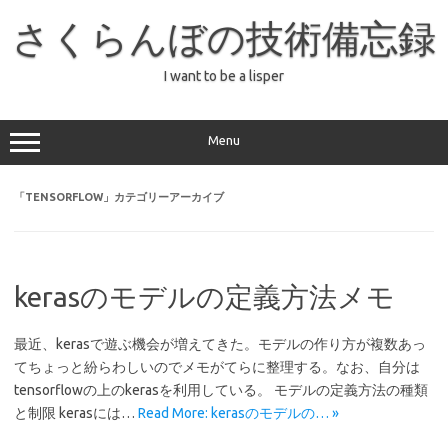
コ
ン
さくらんぼの技術備忘録
テ
ン
ツ
へ
I want to be a lisper
ス
キ
ッ
プ
Menu
「
TENSORFLOW
」カテゴリーアーカイブ
kerasのモデルの定義方法メモ
最近、kerasで遊ぶ機会が増えてきた。モデルの作り方が複数あっ
てちょっと紛らわしいのでメモがてらに整理する。なお、自分は
tensorflowの上のkerasを利用している。 モデルの定義方法の種類
と制限 kerasには…
Read More: kerasのモデルの… »